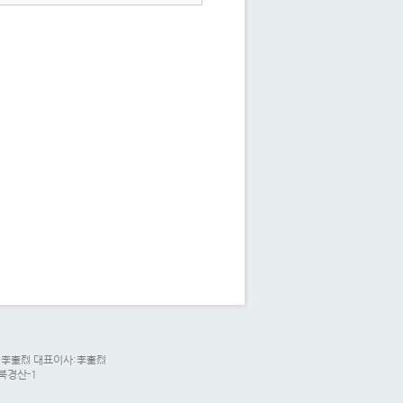
리자:李奎烈 대표이사:李奎烈
경북경산-1