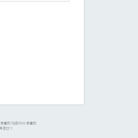
리자:李奎烈 대표이사:李奎烈
경북경산-1