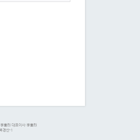
리자:李奎烈 대표이사:李奎烈
경북경산-1