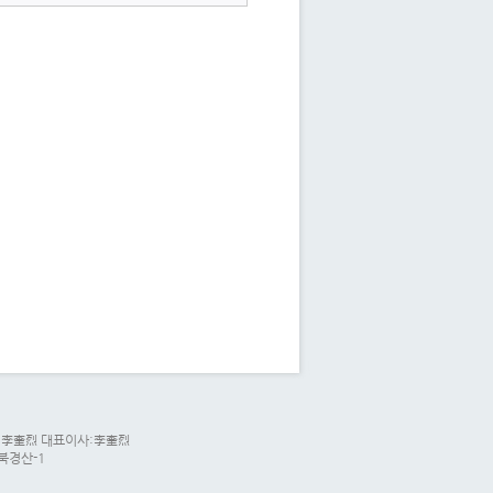
리자:李奎烈 대표이사:李奎烈
경북경산-1